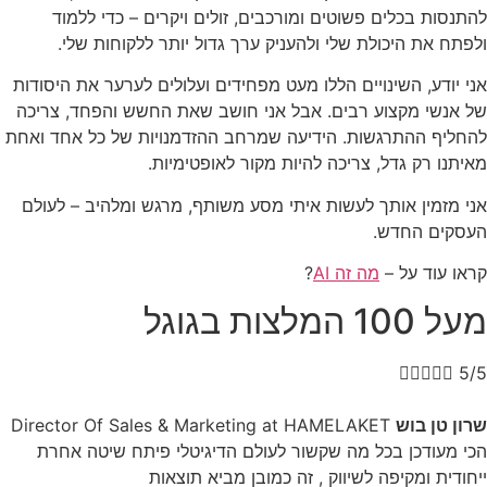
להתנסות בכלים פשוטים ומורכבים, זולים ויקרים – כדי ללמוד
ולפתח את היכולת שלי ולהעניק ערך גדול יותר ללקוחות שלי.
אני יודע, השינויים הללו מעט מפחידים ועלולים לערער את היסודות
של אנשי מקצוע רבים. אבל אני חושב שאת החשש והפחד, צריכה
להחליף ההתרגשות. הידיעה שמרחב ההזדמנויות של כל אחד ואחת
מאיתנו רק גדל, צריכה להיות מקור לאופטימיות.
אני מזמין אותך לעשות איתי מסע משותף, מרגש ומלהיב – לעולם
העסקים החדש.
קראו עוד על –
מה זה AI
?
מעל 100 המלצות בגוגל





5/5
שרון טן בוש
Director Of Sales & Marketing at HAMELAKET
הכי מעודכן בכל מה שקשור לעולם הדיגיטלי פיתח שיטה אחרת
ייחודית ומקיפה לשיווק , זה כמובן מביא תוצאות