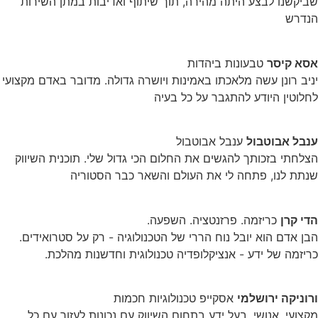
שביקשנו לבצע היתה מהירה, תוך שיתוף ואדיבות במתן השירות
הנדרש
אסא קיסר
טבעונות ביהדות
יניב רונן עשה מלאכתו באמינות ויושרה גדולה. מדובר באדם מקצועי
לחלוטין היודע להתגבר על כל בעיה
ענבל אבוטבול
ענבל אבוטבול
הצלחתי בזכותך להגשים את החלום הכי גדול שלי. תוכנית השיווק
שנתת לנו, פתחה לי את העולם והשאר כבר הסטוריה
הדי קרן
כריזמה. פרזנטציה. השפעה.
הבן אדם הוא יובל נוח הררי של הטכנולוגיה - רק על סטרואידים.
כריזמה של ידע - אנציקלופדיה טכנולוגית וחדשנות מהלכת.
ורוניקה ירושלמי
אסקייפ טכנולוגיות חכמות
מקצועי, אנושי, בעל ידע בתחום השיווק עם נכונות לעזור עם כל