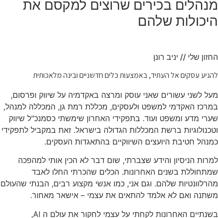
מנהלים בכירים שרוצים למקסם את
היכולות שלהם
החזון שלי // יניב רונן
להניע עסקים אל העתיד, באמצעות כלים חדשניים ובינה מלאכותית
מעל לשני עשורים שאני עוסק ומרצה באקדמיה על שיווק ופרסום,
במרכז האקדמי למשפט ולעסקים, מכללת רמת גן, המכללה למנהל,
שערי מדע ומשפט ועוד. בתפקידי האחרון שימשתי כסמנכ"ל שיווק
וטכנולוגיות ברשת המכללות הגדולה בישראל. זאת במקביל לתפקידי
כמנהל חטיבת היועצים השיווקיים בהתאגדות העסקים.
למרות הניסיון והידע שצברתי, שום דבר לא הכין אותי למהפכה
שמתחוללת בשנים האחרונות. הכלים שהכרתי החלו לאבד
מהרלוונטיות שלהם. וגם אני, כמו אנשי מקצוע רבים, הבנתי שהעולם
משתנה ואם לא אלמד להתאים את עצמי – אישאר מאחור.
בשנתיים האחרונות לקחתי על עצמי לחקור את עולם ה AI,