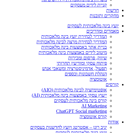
קניית לידים מעסקים
חדשות
מחקרים ותובנות
יועץ בינה מלאכותית לעסקים
מאמרים ומדריכים
המדריך לבחירת יועץ בינה מלאכותית
המדריך לבחירת מרצה לבינה מלאכותית
בניית אתר באמצעות בינה מלאכותית
מיטוב לידים באמצעות בינה מלאכותית
שיווק, פרסום ומכירות​
פיתוח עסקי ומודיעין תחרותי​​
תפעול, אדמיניסטרציה ומשאבי אנוש​
הנהלת חשבונות וכספים
אוטומציה
קורסים
אופטימיזציה לבינה מלאכותית (AIO)
ייעוץ עסקי באמצעות בינה מלאכותית (AI)
קורס בינה מלאכותית לעסקים
AI Marketing
ChatGPT Social marketing
קורס אוטומציה
אודות
יניב רונן – אסטרטג ויועץ לחדשנות בעסקים
יועץ בינה מלאכותית לעסקים