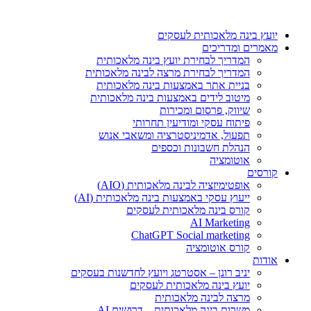
דלג
לתוכן
יועץ בינה מלאכותית לעסקים
מאמרים ומדריכים
המדריך לבחירת יועץ בינה מלאכותית
המדריך לבחירת מרצה לבינה מלאכותית
בניית אתר באמצעות בינה מלאכותית
מיטוב לידים באמצעות בינה מלאכותית
שיווק, פרסום ומכירות​
פיתוח עסקי ומודיעין תחרותי​​
תפעול, אדמיניסטרציה ומשאבי אנוש​
הנהלת חשבונות וכספים
אוטומציה
קורסים
אופטימיזציה לבינה מלאכותית (AIO)
ייעוץ עסקי באמצעות בינה מלאכותית (AI)
קורס בינה מלאכותית לעסקים
AI Marketing
ChatGPT Social marketing
קורס אוטומציה
אודות
יניב רונן – אסטרטג ויועץ לחדשנות בעסקים
יועץ בינה מלאכותית לעסקים
מרצה לבינה מלאכותית
משרות בינה מלאכותית – דרושים AI