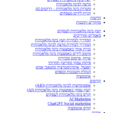
מרצה לבינה מלאכותית
משרות בינה מלאכותית – דרושים AI
קניית לידים מעסקים
חדשות
מחקרים ותובנות
יועץ בינה מלאכותית לעסקים
מאמרים ומדריכים
המדריך לבחירת יועץ בינה מלאכותית
המדריך לבחירת מרצה לבינה מלאכותית
בניית אתר באמצעות בינה מלאכותית
מיטוב לידים באמצעות בינה מלאכותית
שיווק, פרסום ומכירות​
פיתוח עסקי ומודיעין תחרותי​​
תפעול, אדמיניסטרציה ומשאבי אנוש​
הנהלת חשבונות וכספים
אוטומציה
קורסים
אופטימיזציה לבינה מלאכותית (AIO)
ייעוץ עסקי באמצעות בינה מלאכותית (AI)
קורס בינה מלאכותית לעסקים
AI Marketing
ChatGPT Social marketing
קורס אוטומציה
אודות