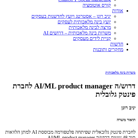
קורס אוטומציה
אודות
יניב רונן – אסטרטג ויועץ לחדשנות בעסקים
יועץ בינה מלאכותית לעסקים
מרצה לבינה מלאכותית
משרות בינה מלאכותית – דרושים AI
קניית לידים מעסקים
חדשות
מחקרים ותובנות
משרות בינה מלאכותית
דרוש/ה AI/ML product manager לחברת
פינטק גלובלית
יניב רונן
תיאור משרה
לחברת פינטק גלובאלית שפיתחה פלטפורמה מבוססת AI למתן הלוואות
תוך 48 שעות דרוש/ה AI/ML product manager