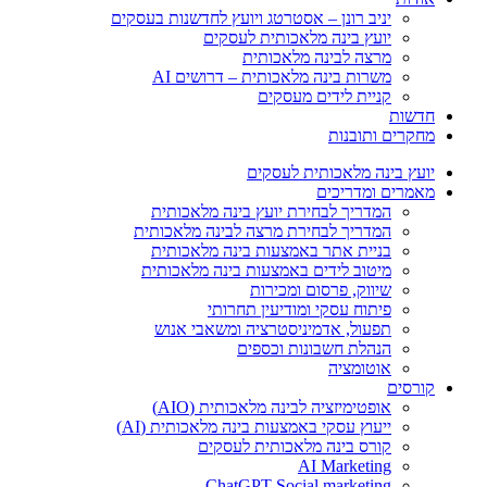
יניב רונן – אסטרטג ויועץ לחדשנות בעסקים
יועץ בינה מלאכותית לעסקים
מרצה לבינה מלאכותית
משרות בינה מלאכותית – דרושים AI
קניית לידים מעסקים
חדשות
מחקרים ותובנות
יועץ בינה מלאכותית לעסקים
מאמרים ומדריכים
המדריך לבחירת יועץ בינה מלאכותית
המדריך לבחירת מרצה לבינה מלאכותית
בניית אתר באמצעות בינה מלאכותית
מיטוב לידים באמצעות בינה מלאכותית
שיווק, פרסום ומכירות​
פיתוח עסקי ומודיעין תחרותי​​
תפעול, אדמיניסטרציה ומשאבי אנוש​
הנהלת חשבונות וכספים
אוטומציה
קורסים
אופטימיזציה לבינה מלאכותית (AIO)
ייעוץ עסקי באמצעות בינה מלאכותית (AI)
קורס בינה מלאכותית לעסקים
AI Marketing
ChatGPT Social marketing