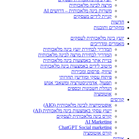
מרצה לבינה מלאכותית
משרות בינה מלאכותית – דרושים AI
קניית לידים מעסקים
חדשות
מחקרים ותובנות
יועץ בינה מלאכותית לעסקים
מאמרים ומדריכים
המדריך לבחירת יועץ בינה מלאכותית
המדריך לבחירת מרצה לבינה מלאכותית
בניית אתר באמצעות בינה מלאכותית
מיטוב לידים באמצעות בינה מלאכותית
שיווק, פרסום ומכירות​
פיתוח עסקי ומודיעין תחרותי​​
תפעול, אדמיניסטרציה ומשאבי אנוש​
הנהלת חשבונות וכספים
אוטומציה
קורסים
אופטימיזציה לבינה מלאכותית (AIO)
ייעוץ עסקי באמצעות בינה מלאכותית (AI)
קורס בינה מלאכותית לעסקים
AI Marketing
ChatGPT Social marketing
קורס אוטומציה
אודות