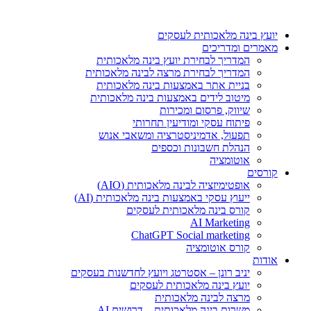
דלג
לתוכן
יועץ בינה מלאכותית לעסקים
מאמרים ומדריכים
המדריך לבחירת יועץ בינה מלאכותית
המדריך לבחירת מרצה לבינה מלאכותית
בניית אתר באמצעות בינה מלאכותית
מיטוב לידים באמצעות בינה מלאכותית
שיווק, פרסום ומכירות​
פיתוח עסקי ומודיעין תחרותי​​
תפעול, אדמיניסטרציה ומשאבי אנוש​
הנהלת חשבונות וכספים
אוטומציה
קורסים
אופטימיזציה לבינה מלאכותית (AIO)
ייעוץ עסקי באמצעות בינה מלאכותית (AI)
קורס בינה מלאכותית לעסקים
AI Marketing
ChatGPT Social marketing
קורס אוטומציה
אודות
יניב רונן – אסטרטג ויועץ לחדשנות בעסקים
יועץ בינה מלאכותית לעסקים
מרצה לבינה מלאכותית
משרות בינה מלאכותית – דרושים AI