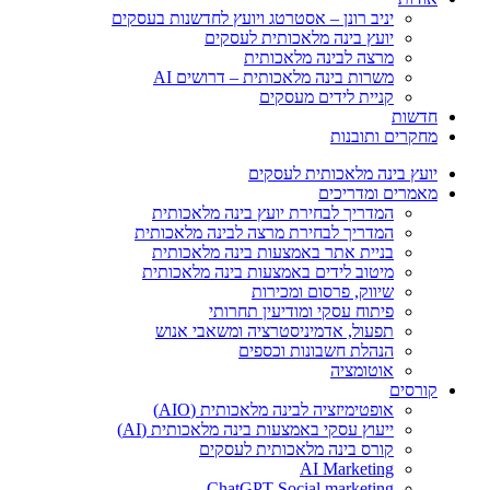
יניב רונן – אסטרטג ויועץ לחדשנות בעסקים
יועץ בינה מלאכותית לעסקים
מרצה לבינה מלאכותית
משרות בינה מלאכותית – דרושים AI
קניית לידים מעסקים
חדשות
מחקרים ותובנות
יועץ בינה מלאכותית לעסקים
מאמרים ומדריכים
המדריך לבחירת יועץ בינה מלאכותית
המדריך לבחירת מרצה לבינה מלאכותית
בניית אתר באמצעות בינה מלאכותית
מיטוב לידים באמצעות בינה מלאכותית
שיווק, פרסום ומכירות​
פיתוח עסקי ומודיעין תחרותי​​
תפעול, אדמיניסטרציה ומשאבי אנוש​
הנהלת חשבונות וכספים
אוטומציה
קורסים
אופטימיזציה לבינה מלאכותית (AIO)
ייעוץ עסקי באמצעות בינה מלאכותית (AI)
קורס בינה מלאכותית לעסקים
AI Marketing
ChatGPT Social marketing