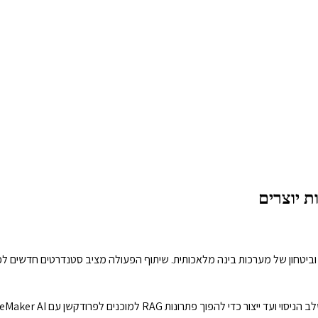
ות בשותפות עם US CAISI ו UK AISI לחיזוק בטיחות וביטחון של מערכות בינה מלאכותית. שיתוף הפעול