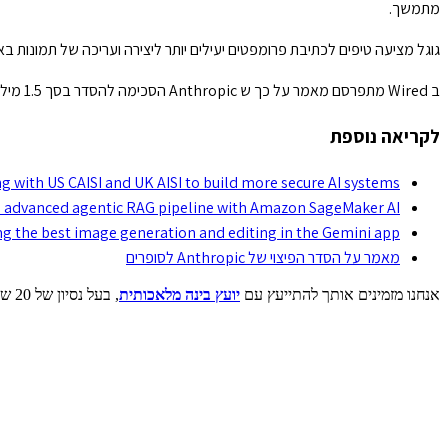
מתמשך.
גוגל מציעה טיפים לכתיבת פרומפטים יעילים יותר ליצירה ועריכה של תמונות באפליקציית Gemini. ההמלצות מכוונות לשיפור התוצאות בתהליכי יציר
ב Wired מתפרסם מאמר על כך ש Anthropic הסכימה להסדר בסך 1.5 מיליארד דולר עבור סופרים שספריהם שימשו לאימון המודל. המחבר שמשתייך לקבוצה זו מתאר כיצד שינה את דעתו ותומך בקבלת התשלום.
לקריאה נוספת
g with US CAISI and UK AISI to build more secure AI systems
advanced agentic RAG pipeline with Amazon SageMaker AI
ing the best image generation and editing in the Gemini app
מאמר על הסדר הפיצוי של Anthropic לסופרים
אנחנו מזמינים אותך להתייעץ עם
יועץ בינה מלאכותית
, בעל נסיון של 20 שנה בתפקידים בכירים בתעשייה ובאקדמיה, הסמכות בינלאומיות ומאות המלצות מלקוחות וארגונים.