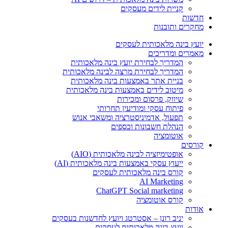
קניית לידים מעסקים
חדשות
מחקרים ותובנות
יועץ בינה מלאכותית לעסקים
מאמרים ומדריכים
המדריך לבחירת יועץ בינה מלאכותית
המדריך לבחירת מרצה לבינה מלאכותית
בניית אתר באמצעות בינה מלאכותית
מיטוב לידים באמצעות בינה מלאכותית
שיווק, פרסום ומכירות​
פיתוח עסקי ומודיעין תחרותי​​
תפעול, אדמיניסטרציה ומשאבי אנוש​
הנהלת חשבונות וכספים
אוטומציה
קורסים
אופטימיזציה לבינה מלאכותית (AIO)
ייעוץ עסקי באמצעות בינה מלאכותית (AI)
קורס בינה מלאכותית לעסקים
AI Marketing
ChatGPT Social marketing
קורס אוטומציה
אודות
יניב רונן – אסטרטג ויועץ לחדשנות בעסקים
יועץ בינה מלאכותית לעסקים