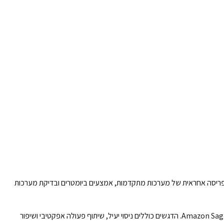
ה מציב סטנדרטים חדשים לפריסה אחראית של מערכות מתקדמות, אמצעים ביומטרים ובדיקת מערכות
מדריך מטעם AWS מציג כיצד לייעל ולאוטומט את מחזור הפיתוח של RAG משלב הניסוי ועד ייצור כדי להפוך פתרונות RAG למוכנים לפרודקשן עם Amazon SageMaker AI. הדגשים כוללים ניסוי יעיל, שיתוף פעולה אפקטיבי ושיפור